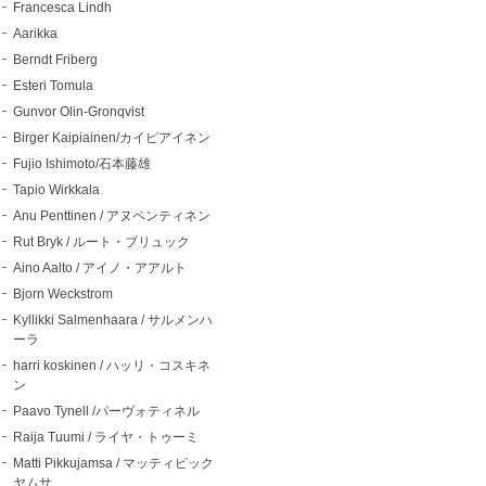
Francesca Lindh
Aarikka
Berndt Friberg
Esteri Tomula
Gunvor Olin-Gronqvist
Birger Kaipiainen/カイピアイネン
Fujio Ishimoto/石本藤雄
Tapio Wirkkala
Anu Penttinen / アヌペンティネン
Rut Bryk / ルート・ブリュック
Aino Aalto / アイノ・アアルト
Bjorn Weckstrom
Kyllikki Salmenhaara / サルメンハ
ーラ
harri koskinen / ハッリ・コスキネ
ン
Paavo Tynell /パーヴォティネル
Raija Tuumi / ライヤ・トゥーミ
Matti Pikkujamsa / マッティピック
ヤムサ