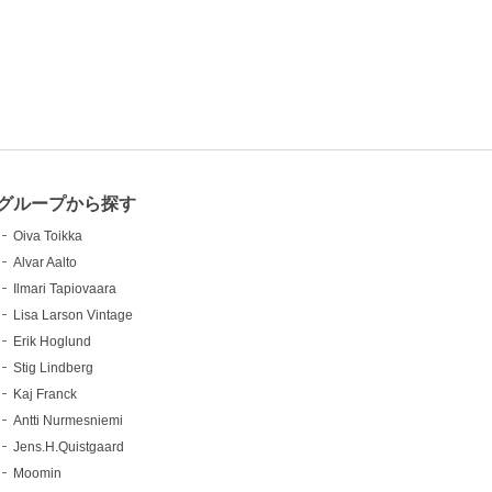
グループから探す
Oiva Toikka
Alvar Aalto
Ilmari Tapiovaara
Lisa Larson Vintage
Erik Hoglund
Stig Lindberg
Kaj Franck
Antti Nurmesniemi
Jens.H.Quistgaard
Moomin