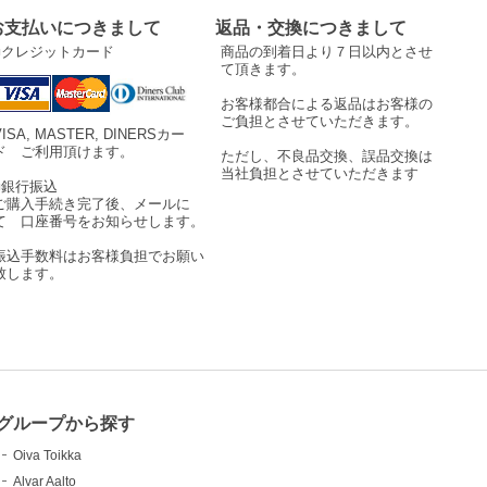
お支払いにつきまして
返品・交換につきまして
■クレジットカード
商品の到着日より７日以内とさせ
て頂きます。
お客様都合による返品はお客様の
ご負担とさせていただきます。
VISA, MASTER, DINERSカー
ド ご利用頂けます。
ただし、不良品交換、誤品交換は
当社負担とさせていただきます
■銀行振込
ご購入手続き完了後、メールに
て 口座番号をお知らせします。
振込手数料はお客様負担でお願い
致します。
グループから探す
Oiva Toikka
Alvar Aalto