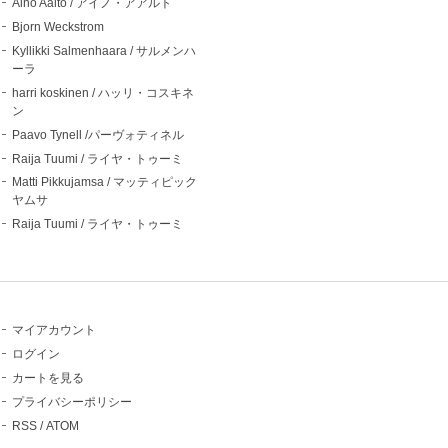
Aino Aalto / アイノ・アアルト
Bjorn Weckstrom
Kyllikki Salmenhaara / サルメンハ
ーラ
harri koskinen / ハッリ・コスキネ
ン
Paavo Tynell /パーヴォティネル
Raija Tuumi / ライヤ・トゥーミ
Matti Pikkujamsa / マッティピック
ヤムサ
Raija Tuumi / ライヤ・トゥーミ
マイアカウント
ログイン
カートを見る
プライバシーポリシー
RSS
/
ATOM