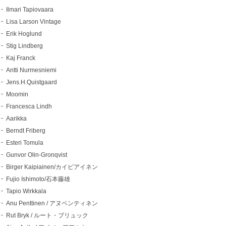
Ilmari Tapiovaara
Lisa Larson Vintage
Erik Hoglund
Stig Lindberg
Kaj Franck
Antti Nurmesniemi
Jens.H.Quistgaard
Moomin
Francesca Lindh
Aarikka
Berndt Friberg
Esteri Tomula
Gunvor Olin-Gronqvist
Birger Kaipiainen/カイピアイネン
Fujio Ishimoto/石本藤雄
Tapio Wirkkala
Anu Penttinen / アヌペンティネン
Rut Bryk / ルート・ブリュック