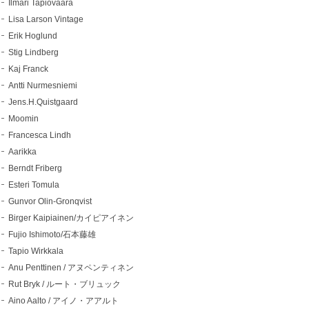
Ilmari Tapiovaara
Lisa Larson Vintage
Erik Hoglund
Stig Lindberg
Kaj Franck
Antti Nurmesniemi
Jens.H.Quistgaard
Moomin
Francesca Lindh
Aarikka
Berndt Friberg
Esteri Tomula
Gunvor Olin-Gronqvist
Birger Kaipiainen/カイピアイネン
Fujio Ishimoto/石本藤雄
Tapio Wirkkala
Anu Penttinen / アヌペンティネン
Rut Bryk / ルート・ブリュック
Aino Aalto / アイノ・アアルト