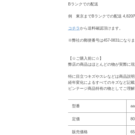
Bランクでの配送
例 東京までBランクでの配送 4,820
コチラ
から送料確認頂けます。
※弊社の郵便番号は457-0831になり
【☆ご購入前に☆】
弊店の商品はほとんどの物が実際に現
特に目立つキズやスレなどは商品説明
経年変化によるすべてのキズなど記載
ビンテージ商品特有の物としてご理解
型番
aa
定価
8
販売価格
6