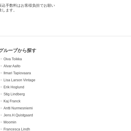
振込手数料はお客様負担でお願い
致します。
グループから探す
Oiva Toikka
Alvar Aalto
Ilmari Tapiovaara
Lisa Larson Vintage
Erik Hoglund
Stig Lindberg
Kaj Franck
Antti Nurmesniemi
Jens.H.Quistgaard
Moomin
Francesca Lindh