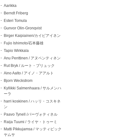
Aarikka
Berndt Friberg
Esteri Tomula
Gunvor Olin-Gronqvist
Birger Kaipiainen/カイピアイネン
Fujio Ishimoto/石本藤雄
Tapio Wirkkala
Anu Penttinen / アヌペンティネン
Rut Bryk / ルート・ブリュック
Aino Aalto / アイノ・アアルト
Bjorn Weckstrom
Kyllikki Salmenhaara / サルメンハ
ーラ
harri koskinen / ハッリ・コスキネ
ン
Paavo Tynell /パーヴォティネル
Raija Tuumi / ライヤ・トゥーミ
Matti Pikkujamsa / マッティピック
ヤムサ