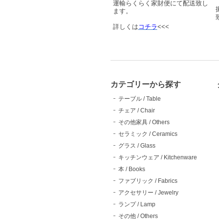
運輸らくらく家財便にて配送致し
ます。
詳しくは
コチラ
<<<
カテゴリーから探す
テーブル / Table
チェア / Chair
その他家具 / Others
セラミック / Ceramics
グラス / Glass
キッチンウェア / Kitchenware
本 / Books
ファブリック / Fabrics
アクセサリー / Jewelry
ランプ / Lamp
その他 / Others