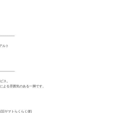
---------------
アアルト
---------------
スビス。
による雰囲気のある一脚です。
(旧ヤマトらくらく便)