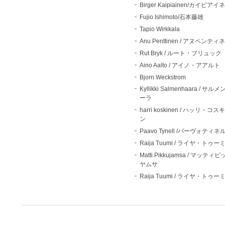
Birger Kaipiainen/カイピアイ
Fujio Ishimoto/石本藤雄
Tapio Wirkkala
Anu Penttinen / アヌペンティ
Rut Bryk / ルート・ブリュック
Aino Aalto / アイノ・アアルト
Bjorn Weckstrom
Kyllikki Salmenhaara / サル
ーラ
harri koskinen / ハッリ・コス
ン
Paavo Tynell /パーヴォティネ
Raija Tuumi / ライヤ・トゥー
Matti Pikkujamsa / マッティ
ヤムサ
Raija Tuumi / ライヤ・トゥー