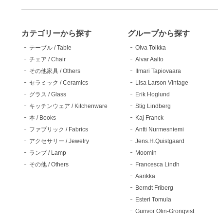
カテゴリーから探す
グループから探す
テーブル / Table
Oiva Toikka
チェア / Chair
Alvar Aalto
その他家具 / Others
Ilmari Tapiovaara
セラミック / Ceramics
Lisa Larson Vintage
グラス / Glass
Erik Hoglund
キッチンウェア / Kitchenware
Stig Lindberg
本 / Books
Kaj Franck
ファブリック / Fabrics
Antti Nurmesniemi
アクセサリー / Jewelry
Jens.H.Quistgaard
ランプ / Lamp
Moomin
その他 / Others
Francesca Lindh
Aarikka
Berndt Friberg
Esteri Tomula
Gunvor Olin-Gronqvist