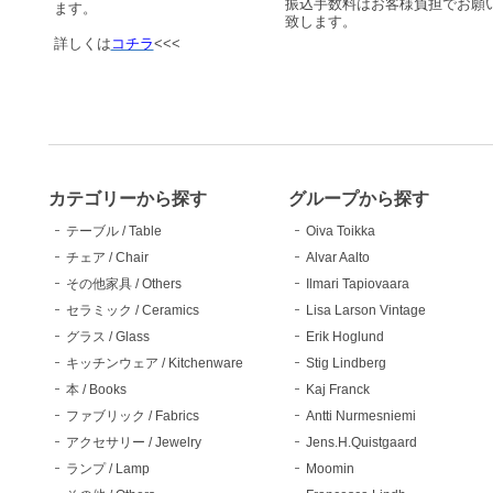
振込手数料はお客様負担でお願
ます。
致します。
詳しくは
コチラ
<<<
カテゴリーから探す
グループから探す
テーブル / Table
Oiva Toikka
チェア / Chair
Alvar Aalto
その他家具 / Others
Ilmari Tapiovaara
セラミック / Ceramics
Lisa Larson Vintage
グラス / Glass
Erik Hoglund
キッチンウェア / Kitchenware
Stig Lindberg
本 / Books
Kaj Franck
ファブリック / Fabrics
Antti Nurmesniemi
アクセサリー / Jewelry
Jens.H.Quistgaard
ランプ / Lamp
Moomin