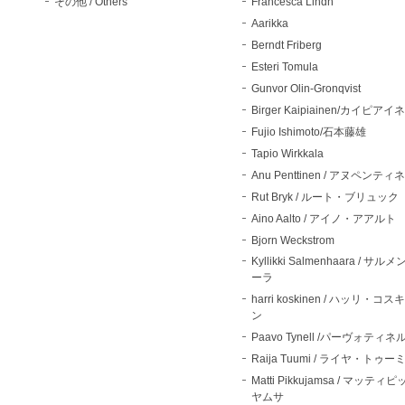
その他 / Others
Francesca Lindh
Aarikka
Berndt Friberg
Esteri Tomula
Gunvor Olin-Gronqvist
Birger Kaipiainen/カイピアイ
Fujio Ishimoto/石本藤雄
Tapio Wirkkala
Anu Penttinen / アヌペンティ
Rut Bryk / ルート・ブリュック
Aino Aalto / アイノ・アアルト
Bjorn Weckstrom
Kyllikki Salmenhaara / サル
ーラ
harri koskinen / ハッリ・コス
ン
Paavo Tynell /パーヴォティネ
Raija Tuumi / ライヤ・トゥー
Matti Pikkujamsa / マッティ
ヤムサ