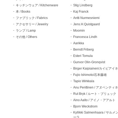
キッチンウェア / Kitchenware
Stig Lindberg
本 / Books
Kaj Franck
ファブリック / Fabrics
Antti Nurmesniemi
アクセサリー / Jewelry
Jens.H.Quistgaard
ランプ / Lamp
Moomin
その他 / Others
Francesca Lindh
Aarikka
Berndt Friberg
Esteri Tomula
Gunvor Olin-Gronqvist
Birger Kaipiainen/カイピアイ
Fujio Ishimoto/石本藤雄
Tapio Wirkkala
Anu Penttinen / アヌペンティ
Rut Bryk / ルート・ブリュック
Aino Aalto / アイノ・アアルト
Bjorn Weckstrom
Kyllikki Salmenhaara / サル
ーラ