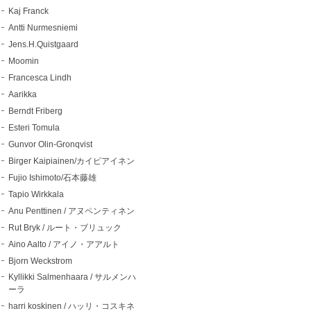
Kaj Franck
Antti Nurmesniemi
Jens.H.Quistgaard
Moomin
Francesca Lindh
Aarikka
Berndt Friberg
Esteri Tomula
Gunvor Olin-Gronqvist
Birger Kaipiainen/カイピアイネン
Fujio Ishimoto/石本藤雄
Tapio Wirkkala
Anu Penttinen / アヌペンティネン
Rut Bryk / ルート・ブリュック
Aino Aalto / アイノ・アアルト
Bjorn Weckstrom
Kyllikki Salmenhaara / サルメンハ
ーラ
harri koskinen / ハッリ・コスキネ