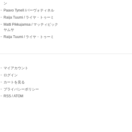
ン
Paavo Tynell /パーヴォティネル
Raija Tuumi / ライヤ・トゥーミ
Matti Pikkujamsa / マッティピック
ヤムサ
Raija Tuumi / ライヤ・トゥーミ
マイアカウント
ログイン
カートを見る
プライバシーポリシー
RSS
/
ATOM