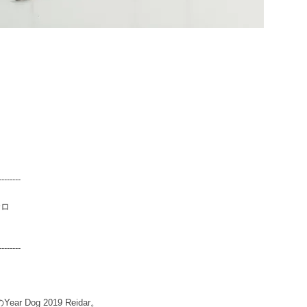
--------
サロ
10
--------
ar Dog 2019 Reidar。