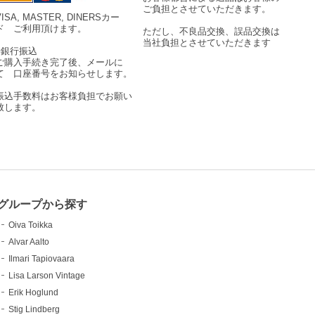
ご負担とさせていただきます。
VISA, MASTER, DINERSカー
ド ご利用頂けます。
ただし、不良品交換、誤品交換は
当社負担とさせていただきます
■銀行振込
ご購入手続き完了後、メールに
て 口座番号をお知らせします。
振込手数料はお客様負担でお願い
致します。
グループから探す
Oiva Toikka
Alvar Aalto
Ilmari Tapiovaara
Lisa Larson Vintage
Erik Hoglund
Stig Lindberg