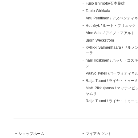
Fujio Ishimoto/石本藤雄
Tapio Wirkkala
Anu Penttinen / アヌペンティ
Rut Bryk / ルート・ブリュック
Aino Aalto / アイノ・アアルト
Bjorn Weckstrom
Kyllikki Salmenhaara / サル
ーラ
harri koskinen / ハッリ・コス
ン
Paavo Tynell /パーヴォティネ
Raija Tuumi / ライヤ・トゥー
Matti Pikkujamsa / マッティ
ヤムサ
Raija Tuumi / ライヤ・トゥー
ショップホーム
マイアカウント