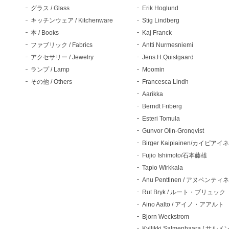
グラス / Glass
Erik Hoglund
キッチンウェア / Kitchenware
Stig Lindberg
本 / Books
Kaj Franck
ファブリック / Fabrics
Antti Nurmesniemi
アクセサリー / Jewelry
Jens.H.Quistgaard
ランプ / Lamp
Moomin
その他 / Others
Francesca Lindh
Aarikka
Berndt Friberg
Esteri Tomula
Gunvor Olin-Gronqvist
Birger Kaipiainen/カイピアイ
Fujio Ishimoto/石本藤雄
Tapio Wirkkala
Anu Penttinen / アヌペンティ
Rut Bryk / ルート・ブリュック
Aino Aalto / アイノ・アアルト
Bjorn Weckstrom
Kyllikki Salmenhaara / サル